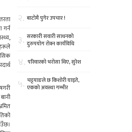
२.
बाटोमै पुगेर उपचार !
्तरता
 गर्न
सरकारी सवारी साधनको
्थ्य,
३.
दुरुपयोग रोक्न कार्यविधि
हरूले
ानसिक
४.
परिवारको भरोसा थिए, सुरेश
दार्थ
चट्टयाङले छ किशोरी घाइते,
५.
ेषगरी
एकको अवस्था गम्भीर
 बानी
्रमित
ृतिको
ाउँछ।