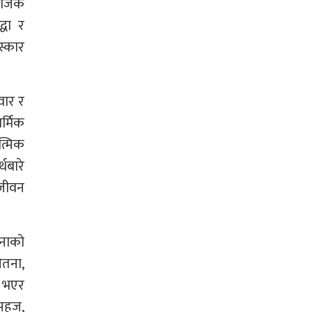
माजिक
्धा र
स्कार
वार र
र्मिक
त्मिक
थबारे
त जीवन
तनाको
ेतना,
त भएर
 सहज,