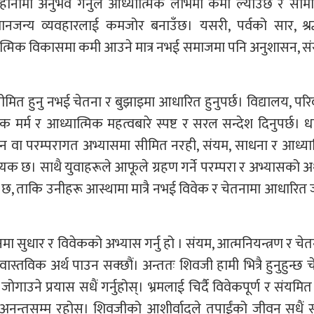
ो बहानामा अनुभव गर्नुले आध्यात्मिक लाभमा कमी ल्याउँछ र सा
ानजन्य व्यवहारलाई कमजोर बनाउँछ। यसरी, पर्वको सार, श्रद
्मिक विकासमा कमी आउने मात्र नभई समाजमा पनि अनुशासन, सं
ित हुनु नभई चेतना र बुझाइमा आधारित हुनुपर्छ। विद्यालय, परि
क मर्म र आध्यात्मिक महत्वबारे स्पष्ट र सरल सन्देश दिनुपर्छ। धा
्जन वा परम्परागत अभ्यासमा सीमित नरही, संयम, साधना र आध्या
 छ। साथै युवाहरूले आफूले ग्रहण गर्ने परम्परा र अभ्यासको अर्
अनिवार्य छ, ताकि उनीहरू आस्थामा मात्रै नभई विवेक र चेतनामा आधारि
वनमा सुधार र विवेकको अभ्यास गर्नु हो । संयम, आत्मनियन्त्रण र चे
वास्तविक अर्थ पाउन सक्छौं। अन्ततः शिवजी हामी भित्रै हुनुहुन्छ च
गाउने प्रयास सधैं गर्नुहोस्। भ्रमलाई चिर्दै विवेकपूर्ण र संयमि
द अनन्तसम्म रहोस्। शिवजीको आशीर्वादले तपाईंको जीवन सधैं