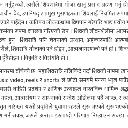
र्नुहुन्थ्यो, त्यसैले शिवरात्रिमा गाँजा खानु प्रसाद ग्रहण गर्नु 
दैन । प्राचीन वेद, उपनिषद् र प्रमुख पुराणहरूमा शिवलाई नियमित रूप
ख गरिएको पाइँदैन । कतिपय लोककथामा विषपान गरेपछि भाङ प्रयोग 
िक कर्मका रूपमा व्याख्या गरिएको छैन । शिवको जीवनशैलीमा आत्म
मूल्य हुन्। शिवरात्रि पनि चेतनाको उत्थान, अहंकारमाथि आत्म
ैले, शिवरात्रि गाँजाको पर्व होइन , आत्मजागरणको पर्व हो । शि
दैहाेइन । विकृति र विस‌ंगति हाे ।
रमा बाँचेको छ। महाशिवरात्रि नजिकिँदै गर्दा शिवको नाममा खानु
ic video, reels र shorts ले छोटो समयमै मनग्य भ्युज पाउँ
सरी बाहिरी प्रदर्शन र क्षणिक उत्साहले वास्तविक धार्मिक श्रद्
िक महत्व, आत्मसंयम र साधनाको सन्देश ओझेलमा पर्दै जान्छ, र त
स्तुत गरिन्छ। यस्तो प्रवृत्तिले युवामा रहरले सुरु भएको सुरु भएक
ण गर्न सक्छ, जसले अन्ततः डरलाग्दो परिणाम निम्त्याउन सक्छ।