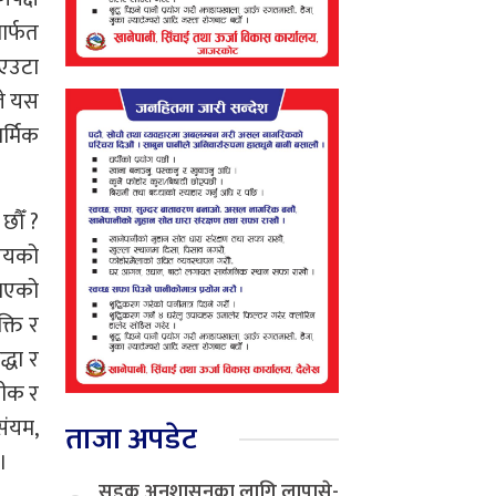
ार्फत
 एउटा
ले यस
र्मिक
छौँ ?
िजयको
ुभएको
्ति र
्धा र
तीक र
संयम,
ताजा अपडेट
 ।
सडक अनुशासनका लागि लापासे-