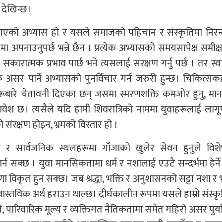
ो देखिन्छ।
ँदै आएको अभ्यास हो र यसले समाजको पहिचान र संस्कृतिमा निरन
अपनाउनुपर्छ भन्ने छैन । प्रत्येक अभ्यासको समयसापेक्ष समीक्षा
ात्मक प्रभाव पार्छ भने त्यसलाई संरक्षण गर्नु पर्छ । तर स्वास
सर पार्ने अभ्यासको पुनर्विचार गर्न जरुरी हुन्छ। चिकित्सक
रहरूबारे चेतावनी दिएका छन् जसमा स्मरणशक्ति कमजोर हुनु, म
ावेश छ। त्यसैले यदि हामी शिवरात्रिको नाममा युवाहरूलाई लागूप
ो संरक्षण होइन, भ्रमको विस्तार हो ।
रपर र सार्वजनिक स्थलहरूमा गाँजाको खुलेर सेवन हुनुले विश
न सक्छ । युवा मानसिकतामा धर्म र नशालाई एउटै सन्दर्भमा हेर्ने
णा विकृत हुन सक्छ। जब श्रद्धा, भक्ति र अनुशासनको सट्टा नशा र भ
ास्तविक अर्थ हराउन थाल्छ। दीर्घकालीन रूपमा यसले हाम्रो संस्क
री, पारिवारिक मूल्य र व्यक्तिगत नैतिकतामा समेत गहिरो असर पुर्य