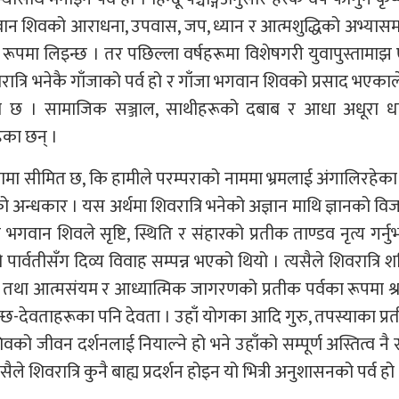
गवान शिवको आराधना, उपवास, जप, ध्यान र आत्मशुद्धिको अभ्यासम
ूपमा लिइन्छ । तर पछिल्ला वर्षहरूमा विशेषगरी युवापुस्तामाझ
रात्रि भनेकै गाँजाको पर्व हो र गाँजा भगवान शिवको प्रसाद भएका
काे छ । सामाजिक सञ्जाल, साथीहरूको दबाब र आधा अधूरा धा
का छन् ।
गाँजामा सीमित छ, कि हामीले परम्पराको नाममा भ्रमलाई अंगालिरहेका 
ञानको अन्धकार । यस अर्थमा शिवरात्रि भनेको अज्ञान माथि ज्ञानको व
 भगवान शिवले सृष्टि, स्थिति र संहारको प्रतीक ताण्डव नृत्य गर्न
पार्वतीसँग दिव्य विवाह सम्पन्न भएको थियो । त्यसैले शिवरात्रि शक
था आत्मसंयम र आध्यात्मिक जागरणको प्रतीक पर्वका रूपमा श्रद
न्छ-देवताहरूका पनि देवता । उहाँ योगका आदि गुरु, तपस्याका प्र
िवको जीवन दर्शनलाई नियाल्ने हो भने उहाँको सम्पूर्ण अस्तित्व नै 
ैले शिवरात्रि कुनै बाह्य प्रदर्शन होइन यो भित्री अनुशासनको पर्व हो