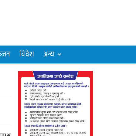
्जन
विदेश
अन्य
्णपक्ष