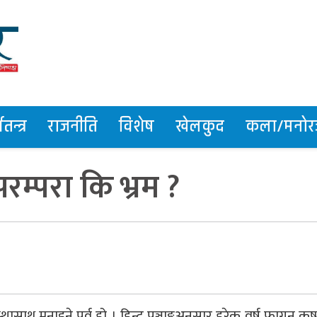
तन्त्र
राजनीति
विशेष
खेलकुद
कला/मनोरञ
परम्परा कि भ्रम ?
आस्थासाथ मनाइने पर्व हो । हिन्दू पञ्चाङ्गअनुसार हरेक वर्ष फागुन कृष