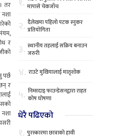
१.
हो। तर
मापासे चेकजाँच
मा नशा
दैलेखमा पहिलो पटक स्नुकर
२.
गरेको
प्रतियोगिता
संयम,
बोध र
स्थानीय तहलाई सक्रिय बनाउन
३.
वजीको
जरुरी
४.
राउटे मुखियालाई मातृशोक
 पर्छ
छन् र
निम्सदाइ फाउन्डेसनद्वारा राहत
५.
धालाई
कोष घोषणा
्यसको
धेरै पढिएको
ो नशा
 यसरी
१.
पुरस्कारमा छात्राको हावी