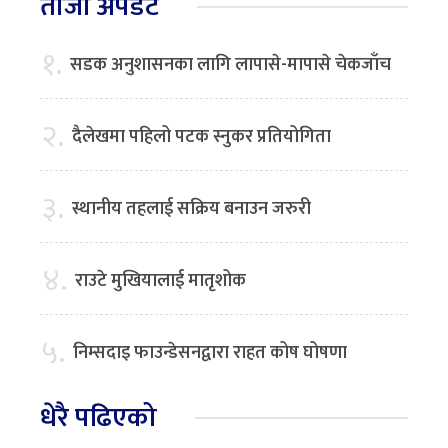
ताजा अपडेट
१.
सडक अनुशासनका लागि लापासे-मापासे चेकजाँच
२.
दैलेखमा पहिलो पटक स्नुकर प्रतियोगिता
३.
स्थानीय तहलाई सक्रिय बनाउन जरुरी
४.
राउटे मुखियालाई मातृशोक
५.
निम्सदाइ फाउन्डेसनद्वारा राहत कोष घोषणा
धेरै पढिएको