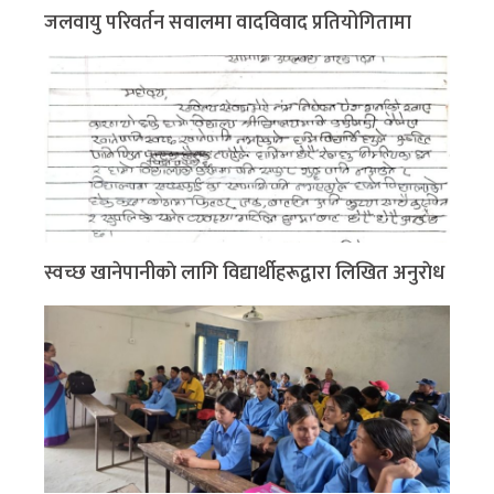
जलवायु परिवर्तन सवालमा वादविवाद प्रतियोगितामा
स्वच्छ खानेपानीकाे लागि विद्यार्थीहरूद्वारा लिखित अनुराेध