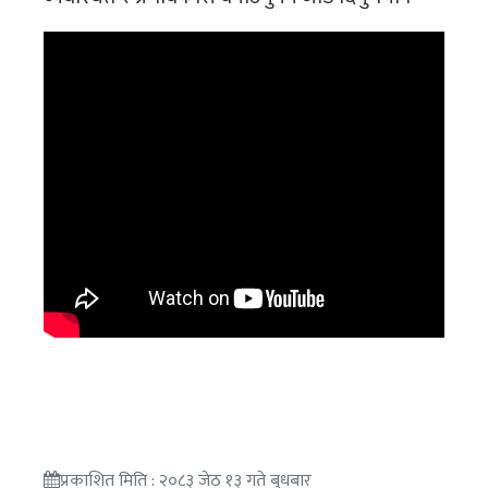
प्रकाशित मिति : २०८३ जेठ १३ गते बुधबार