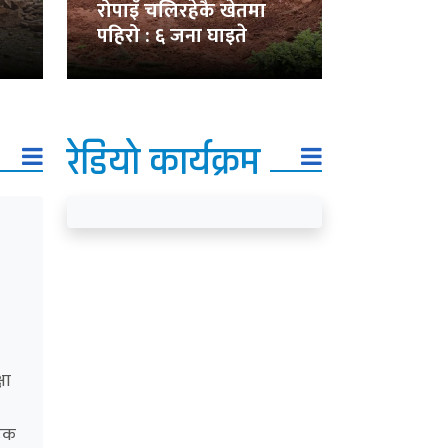
रोपाइँ चलिरहेकै खेतमा
पहिरो : ६ जना घाइते
रेडियाे कार्यक्रम
षा
सडक