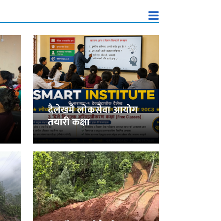
दैलेखमै लोकसेवा आयोग
तयारी कक्षा