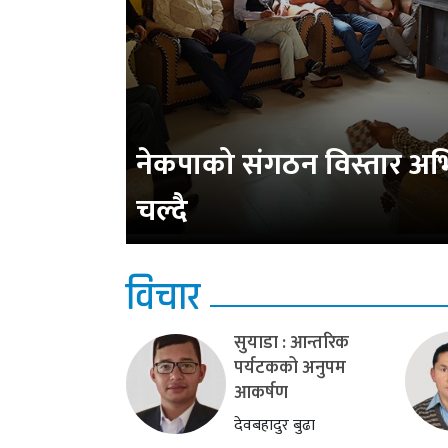
नेकपाको संगठन विस्तार अ
चल्दै
विचार
सुयाडा : आन्तरिक
पर्यटकको अनुपम
आकर्षण
देवबहादुर बुढा